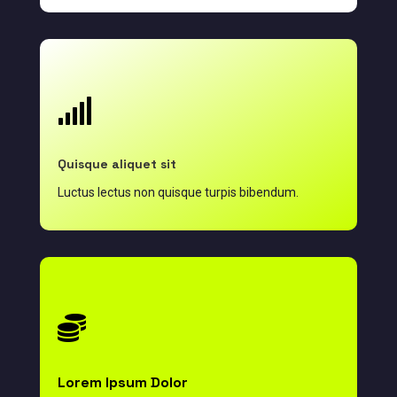

Quisque aliquet sit
Luctus lectus non quisque turpis bibendum.

Lorem Ipsum Dolor